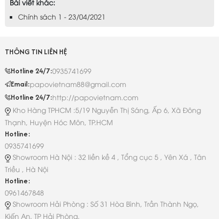
Bài viết khác:
Chính sách 1 - 23/04/2021
THÔNG TIN LIÊN HỆ
Hotline 24/7:
0935741699
Email:
papovietnam88@gmail.com
Hotline 24/7:
http://papovietnam.com
Kho Hàng TPHCM :5/19 Nguyễn Thị Sáng, Ấp 6, Xã Đông
Thạnh, Huyện Hóc Môn, TP.HCM
Hotline:
0935741699
Showroom Hà Nội : 32 liền kề 4 , Tổng cục 5 , Yên Xá , Tân
Triều , Hà Nội
Hotline:
0961467848
Showroom Hải Phòng : Số 31 Hòa Bình, Trần Thành Ngọ,
Kiến An, TP Hải Phòng.