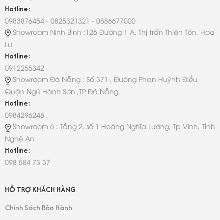
Hotline:
0983876454 - 0825321321 - 0886677000
Showroom Ninh Bình :126 Đường 1 A, Thị trấn Thiên Tôn, Hoa
Lư
Hotline:
0912255342
Showroom Đà Nẵng : Số 371 , Đường Phan Huỳnh Điểu,
Quận Ngũ Hành Sơn ,TP Đà Nẵng.
Hotline:
0984296248
Showroom 6 : Tầng 2, số 1 Hoàng Nghĩa Lương, Tp Vinh, Tỉnh
Nghệ An
Hotline:
098 584 73 37
HỖ TRỢ KHÁCH HÀNG
Chính Sách Bảo Hành