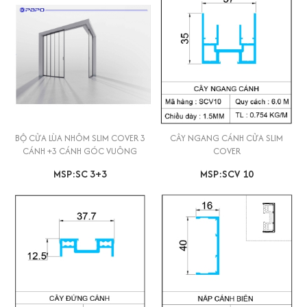
BỘ CỬA LÙA NHÔM SLIM COVER 3
CÂY NGANG CÁNH CỬA SLIM
CÁNH +3 CÁNH GÓC VUÔNG
COVER
MSP:SC 3+3
MSP:SCV 10