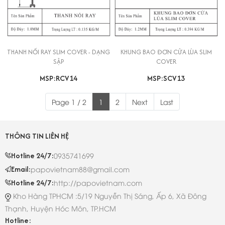
THANH NỐI RAY SLIM COVER - DẠNG
KHUNG BAO ĐƠN CỬA LÙA SLIM
SẬP
COVER
MSP:RCV14
MSP:SCV13
Page 1 / 2
1
2
Next
Last
THÔNG TIN LIÊN HỆ
Hotline 24/7:
0935741699
Email:
papovietnam88@gmail.com
Hotline 24/7:
http://papovietnam.com
Kho Hàng TPHCM :5/19 Nguyễn Thị Sáng, Ấp 6, Xã Đông
Thạnh, Huyện Hóc Môn, TP.HCM
Hotline: