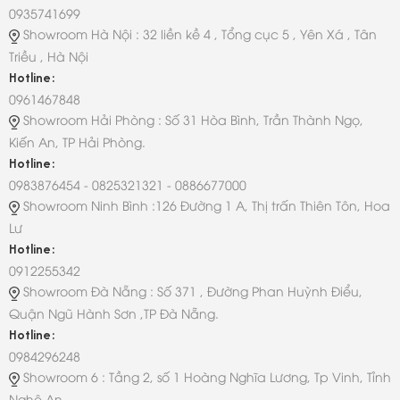
0935741699
Showroom Hà Nội : 32 liền kề 4 , Tổng cục 5 , Yên Xá , Tân
Triều , Hà Nội
Hotline:
0961467848
Showroom Hải Phòng : Số 31 Hòa Bình, Trần Thành Ngọ,
Kiến An, TP Hải Phòng.
Hotline:
0983876454 - 0825321321 - 0886677000
Showroom Ninh Bình :126 Đường 1 A, Thị trấn Thiên Tôn, Hoa
Lư
Hotline:
0912255342
Showroom Đà Nẵng : Số 371 , Đường Phan Huỳnh Điểu,
Quận Ngũ Hành Sơn ,TP Đà Nẵng.
Hotline:
0984296248
Showroom 6 : Tầng 2, số 1 Hoàng Nghĩa Lương, Tp Vinh, Tỉnh
Nghệ An