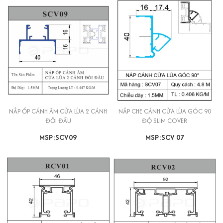
NẮP ỐP CÁNH ÂM CỬA LÙA 2 CÁNH
NẮP CHE CÁNH CỬA LÙA GÓC 90
ĐỐI ĐẦU
ĐỘ SLIM COVER
MSP:SCV09
MSP:SCV 07