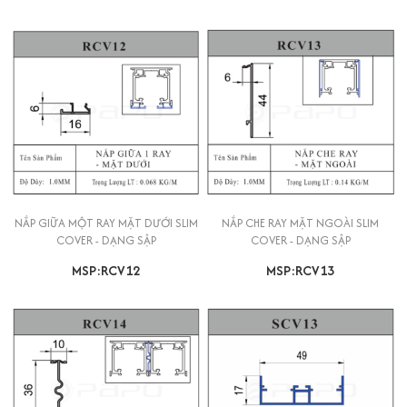
NẮP GIỮA MỘT RAY MẶT DƯỚI SLIM
NẮP CHE RAY MẶT NGOÀI SLIM
COVER - DẠNG SẬP
COVER - DẠNG SẬP
MSP:RCV12
MSP:RCV13