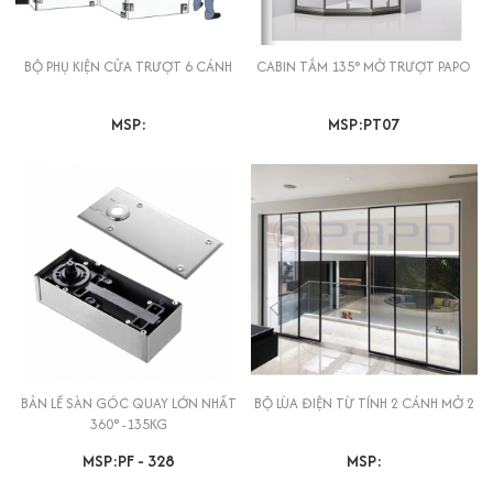
BỘ PHỤ KIỆN CỬA TRƯỢT 6 CÁNH
CABIN TẮM 135° MỞ TRƯỢT PAPO
MSP:
MSP:PT07
BẢN LỀ SÀN GÓC QUAY LỚN NHẤT
BỘ LÙA ĐIỆN TỪ TÍNH 2 CÁNH MỞ 2
360° -135KG
MSP:PF - 328
MSP: