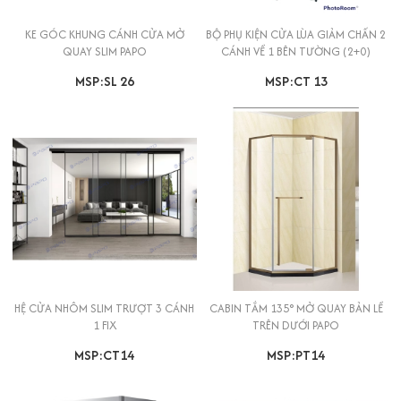
KE GÓC KHUNG CÁNH CỬA MỞ
BỘ PHỤ KIỆN CỬA LÙA GIẢM CHẤN 2
QUAY SLIM PAPO
CÁNH VỀ 1 BÊN TƯỜNG (2+0)
MSP:SL 26
MSP:CT 13
HỆ CỬA NHÔM SLIM TRƯỢT 3 CÁNH
CABIN TẮM 135° MỞ QUAY BẢN LỀ
1 FIX
TRÊN DƯỚI PAPO
MSP:CT14
MSP:PT14