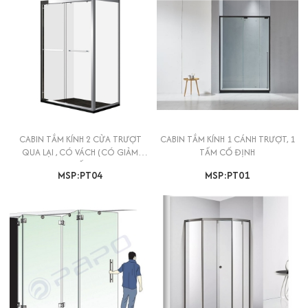
CABIN TẮM KÍNH 2 CỬA TRƯỢT
CABIN TẮM KÍNH 1 CÁNH TRƯỢT, 1
QUA LẠI , CÓ VÁCH (CÓ GIẢM
TẤM CỐ ĐỊNH
CHẤN)
MSP:PT04
MSP:PT01