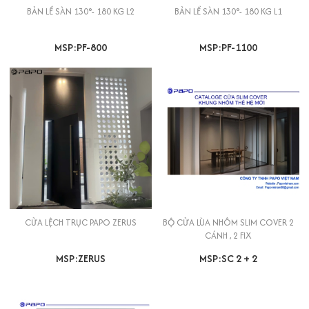
BẢN LỀ SÀN 130°- 180 KG L2
BẢN LỀ SÀN 130°- 180 KG L1
MSP:PF-800
MSP:PF-1100
CỬA LỆCH TRỤC PAPO ZERUS
BỘ CỬA LÙA NHÔM SLIM COVER 2
CÁNH , 2 FIX
MSP:ZERUS
MSP:SC 2 + 2