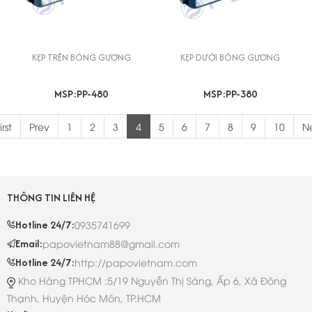
KẸP TRÊN BÓNG GƯƠNG
KẸP DƯỚI BÓNG GƯƠNG
MSP:PP-480
MSP:PP-380
irst
Prev
1
2
3
4
5
6
7
8
9
10
N
THÔNG TIN LIÊN HỆ
Hotline 24/7:
0935741699
Email:
papovietnam88@gmail.com
Hotline 24/7:
http://papovietnam.com
Kho Hàng TPHCM :5/19 Nguyễn Thị Sáng, Ấp 6, Xã Đông
Thạnh, Huyện Hóc Môn, TP.HCM