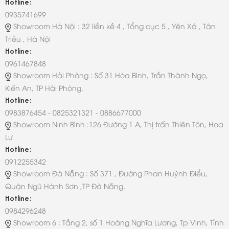
Hotline:
0935741699
Showroom Hà Nội : 32 liền kề 4 , Tổng cục 5 , Yên Xá , Tân
Triều , Hà Nội
Hotline:
0961467848
Showroom Hải Phòng : Số 31 Hòa Bình, Trần Thành Ngọ,
Kiến An, TP Hải Phòng.
Hotline:
0983876454 - 0825321321 - 0886677000
Showroom Ninh Bình :126 Đường 1 A, Thị trấn Thiên Tôn, Hoa
Lư
Hotline:
0912255342
Showroom Đà Nẵng : Số 371 , Đường Phan Huỳnh Điểu,
Quận Ngũ Hành Sơn ,TP Đà Nẵng.
Hotline:
0984296248
Showroom 6 : Tầng 2, số 1 Hoàng Nghĩa Lương, Tp Vinh, Tỉnh