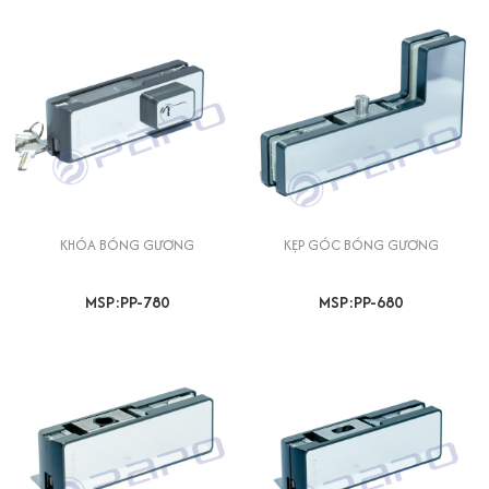
KHÓA BÓNG GƯƠNG
KẸP GÓC BÓNG GƯƠNG
MSP:PP-780
MSP:PP-680