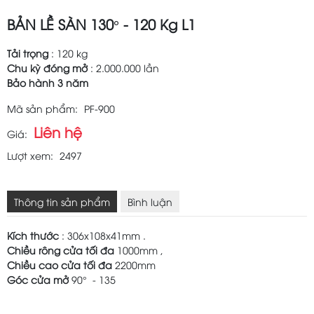
BẢN LỀ SÀN 130° - 120 Kg L1
Tải trọng
: 120 kg
Chu kỳ đóng mở
: 2.000.000 lần
Bảo hành 3 năm
Mã sản phẩm:
PF-900
Liên hệ
Giá:
Lượt xem:
2497
Thông tin sản phẩm
Bình luận
Kích thước
: 306x108x41mm .
Chiều rông cửa tối đa
1000mm ,
Chiều cao cửa tối đa
2200mm
Góc cửa mở
90° - 135