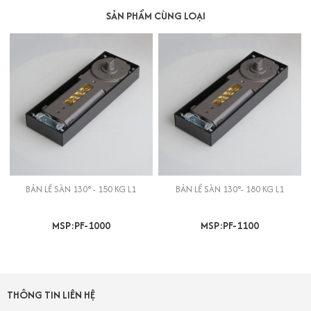
SẢN PHẨM CÙNG LOẠI
BẢN LỀ SÀN 130° - 150 KG L1
BẢN LỀ SÀN 130°- 180 KG L1
MSP:PF-1000
MSP:PF-1100
THÔNG TIN LIÊN HỆ