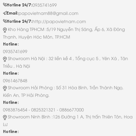
Hotline 24/7:
0935741699
Email:
papovietnam88@gmail.com
Hotline 24/7:
http://papovietnam.com
Kho Hàng TPHCM :5/19 Nguyễn Thị Sáng, Ấp 6, Xã Đông
Thạnh, Huyện Hóc Môn, TP.HCM
Hotline:
0935741699
Showroom Hà Nội : 32 liền kề 4 , Tổng cục 5 , Yên Xá , Tân
Triều , Hà Nội
Hotline:
0961467848
Showroom Hải Phòng : Số 31 Hòa Bình, Trần Thành Ngọ,
Kiến An, TP Hải Phòng.
Hotline:
0983876454 - 0825321321 - 0886677000
Showroom Ninh Bình :126 Đường 1 A, Thị trấn Thiên Tôn, Hoa
Lư
Hotline: