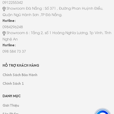
0912255342
Showroom Đà Nẵng : Số 371 , Đường Phan Huỳnh Điểu,
Quận Ngũ Hành Sơn ,TP Đà Nẵng.
Hotline:
0984296248
Showroom 6 : Tầng 2, số 1 Hoàng Nghĩa Lương, Tp Vinh, Tỉnh
Nghệ An
Hotline:
098 584 73 37
HỖ TRỢ KHÁCH HÀNG
Chính Sách Bảo Hành
Chính Sách 1
DANH MỤC
Giới Thiệu
Sản Phẩm