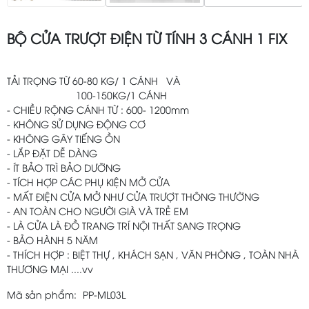
BỘ CỬA TRƯỢT ĐIỆN TỪ TÍNH 3 CÁNH 1 FIX
TẢI TRỌNG TỪ 60-80 KG/ 1 CÁNH VÀ
100-150KG/1 CÁNH
- CHIỀU RỘNG CÁNH TỪ : 600- 1200mm
- KHÔNG SỬ DỤNG ĐỘNG CƠ
- KHÔNG GÂY TIẾNG ỒN
- LẮP ĐẶT DỄ DÀNG
- ÍT BẢO TRÌ BẢO DƯỠNG
- TÍCH HỢP CÁC PHỤ KIỆN MỞ CỬA
- MẤT ĐIỆN CỬA MỞ NHƯ CỬA TRƯỢT THÔNG THƯỜNG
- AN TOÀN CHO NGƯỜI GIÀ VÀ TRẺ EM
- LÀ CỬA LÀ ĐỒ TRANG TRÍ NỘI THẤT SANG TRỌNG
- BẢO HÀNH 5 NĂM
- THÍCH HỢP : BIỆT THỰ , KHÁCH SẠN , VĂN PHÒNG , TOÀN NHÀ
THƯƠNG MẠI ....vv
Mã sản phẩm:
PP-ML03L