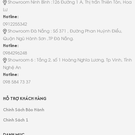
Showroom Ninh Bình :126 Đường 1 A, Thị trấn Thiên Tôn, Hoa
Lư
Hotline:
0912255342
Showroom Đà Nẵng : Số 371 , Đường Phan Huỳnh Điểu,
Quận Ngũ Hành Sơn ,TP Đà Nẵng.
Hotline:
0984296248
Showroom 6 : Tầng 2, số 1 Hoàng Nghĩa Lương, Tp Vinh, Tỉnh
Nghệ An
Hotline:
098 584 73 37
HỖ TRỢ KHÁCH HÀNG
Chính Sách Bảo Hành
Chính Sách 1
DANH MỤC