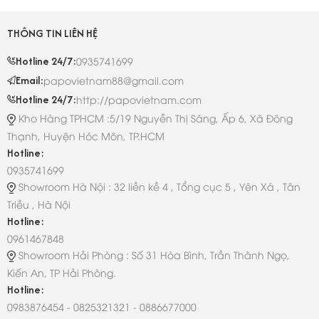
THÔNG TIN LIÊN HỆ
Hotline 24/7:
0935741699
Email:
papovietnam88@gmail.com
Hotline 24/7:
http://papovietnam.com
Kho Hàng TPHCM :5/19 Nguyễn Thị Sáng, Ấp 6, Xã Đông
Thạnh, Huyện Hóc Môn, TP.HCM
Hotline:
0935741699
Showroom Hà Nội : 32 liền kề 4 , Tổng cục 5 , Yên Xá , Tân
Triều , Hà Nội
Hotline:
0961467848
Showroom Hải Phòng : Số 31 Hòa Bình, Trần Thành Ngọ,
Kiến An, TP Hải Phòng.
Hotline:
0983876454 - 0825321321 - 0886677000