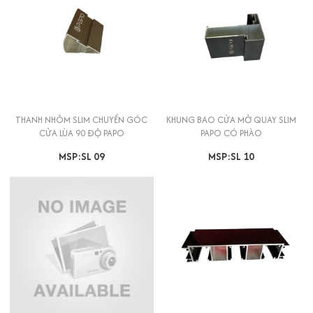
THANH NHÔM SLIM CHUYỂN GÓC
KHUNG BAO CỬA MỞ QUAY SLIM
CỬA LÙA 90 ĐỘ PAPO
PAPO CÓ PHÀO
MSP:SL 09
MSP:SL 10