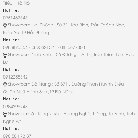
Triều , Hà Nội
Hotline:
0961467848
Showroom Hải Phòng : Số 31 Hòa Bình, Trần Thành Ngọ,
Kiến An, TP Hải Phòng.
Hotline:
0983876454 - 0825321321 - 0886677000
Showroom Ninh Bình :126 Đường 1 A, Thị trấn Thiên Tôn, Hoa
Lư
Hotline:
0912255342
Showroom Đà Nẵng : Số 371 , Đường Phan Huỳnh Điểu,
Quận Ngũ Hành Sơn ,TP Đà Nẵng.
Hotline:
0984296248
Showroom 6 : Tầng 2, số 1 Hoàng Nghĩa Lương, Tp Vinh, Tỉnh
Nghệ An
Hotline:
098 584 73 37