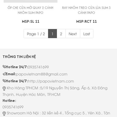
ỐP CHE CỬA MỞ QUAY 2 CÁNH
RAY NHÔM TREO CỬA LÙA SLIM 3
NHÔM SLIM PAPO
CÁNH PAPO
MSP:SL 11
MSP:RCT 11
Page 1 / 2
1
2
Next
Last
THÔNG TIN LIÊN HỆ
Hotline 24/7:
0935741699
Email:
papovietnam88@gmail.com
Hotline 24/7:
http://papovietnam.com
Kho Hàng TPHCM :5/19 Nguyễn Thị Sáng, Ấp 6, Xã Đông
Thạnh, Huyện Hóc Môn, TP.HCM
Hotline:
0935741699
Showroom Hà Nội : 32 liền kề 4 , Tổng cục 5 , Yên Xá , Tân