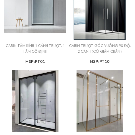
CABIN TẮM KÍNH 1 CÁNH TRƯỢT, 1
CABIN TRƯỢT GÓC VUÔNG 90 ĐỘ,
TẤM CỐ ĐỊNH
2 CÁNH (CÓ GIẢM CHẤN)
MSP:PT01
MSP:PT10