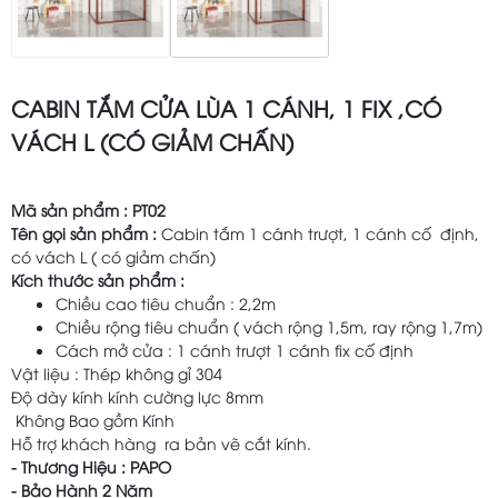
CABIN TẮM CỬA LÙA 1 CÁNH, 1 FIX ,CÓ
VÁCH L (CÓ GIẢM CHẤN)
Mã sản phẩm : PT02
Tên gọi sản phẩm :
Cabin tắm 1 cánh trượt, 1 cánh cố định,
có vách L ( có giảm chấn)
Kích thước sản phẩm :
Chiều cao tiêu chuẩn : 2,2m
Chiều rộng tiêu chuẩn ( vách rộng 1,5m, ray rộng 1,7m)
Cách mở cửa : 1 cánh trượt 1 cánh fix cố định
Vật liệu : Thép không gỉ 304
Độ dày kính kính cường lực 8mm
Không Bao gồm Kính
Hỗ trợ khách hàng ra bản vẽ cắt kính.
- Thương Hiệu : PAPO
- Bảo Hành 2 Năm