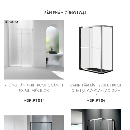
SẢN PHẨM CÙNG LOẠI
PHÒNG TẮM KÍNH TRƯỢT 1 CÁNH 1
CABIN TẮM KÍNH 2 CỬA TRƯỢT
FIX FULL VIỀN INOX
QUA LẠI , CÓ VÁCH (CÓ GIẢM
CHẤN)
MSP:PT01F
MSP:PT04