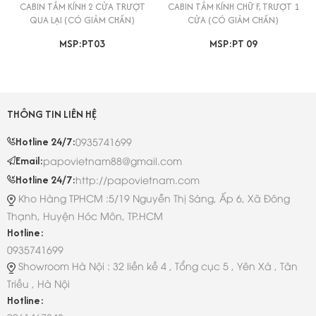
CABIN TẮM KÍNH 2 CỬA TRƯỢT
CABIN TẮM KÍNH CHỮ F, TRƯỢT 1
QUA LẠI (CÓ GIẢM CHẤN)
CỬA (CÓ GIẢM CHẤN)
MSP:PT03
MSP:PT 09
THÔNG TIN LIÊN HỆ
Hotline 24/7:
0935741699
Email:
papovietnam88@gmail.com
Hotline 24/7:
http://papovietnam.com
Kho Hàng TPHCM :5/19 Nguyễn Thị Sáng, Ấp 6, Xã Đông
Thạnh, Huyện Hóc Môn, TP.HCM
Hotline:
0935741699
Showroom Hà Nội : 32 liền kề 4 , Tổng cục 5 , Yên Xá , Tân
Triều , Hà Nội
Hotline: