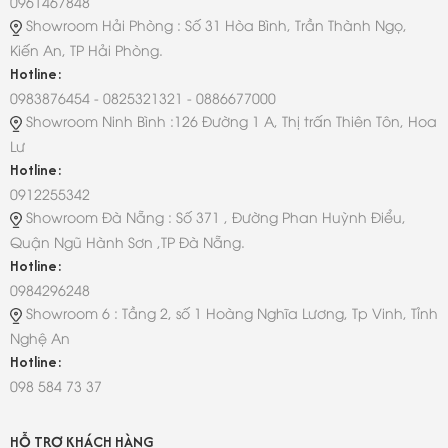
0961467848
Showroom Hải Phòng : Số 31 Hòa Bình, Trần Thành Ngọ,
Kiến An, TP Hải Phòng.
Hotline:
0983876454 - 0825321321 - 0886677000
Showroom Ninh Bình :126 Đường 1 A, Thị trấn Thiên Tôn, Hoa
Lư
Hotline:
0912255342
Showroom Đà Nẵng : Số 371 , Đường Phan Huỳnh Điểu,
Quận Ngũ Hành Sơn ,TP Đà Nẵng.
Hotline:
0984296248
Showroom 6 : Tầng 2, số 1 Hoàng Nghĩa Lương, Tp Vinh, Tỉnh
Nghệ An
Hotline:
098 584 73 37
HỖ TRỢ KHÁCH HÀNG